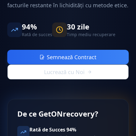
facturile restante în lichidități cu metode etice.
94%
30 zile
Rată de succes
Timp mediu recuperare
Semnează Contract
Lucrează cu Noi
De ce GetONrecovery?
Rată de Succes 94%