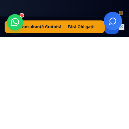
1
Consultanță Gratuită — Fără Obligații
Serviciile Noastre
Servicii Complete
Recuperare Creanțe B2B
&
Credit Management
Servicii profesionale recuperare creanțe B2B,