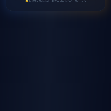
🔒 Datele dvs. sunt protejate și confidențiale